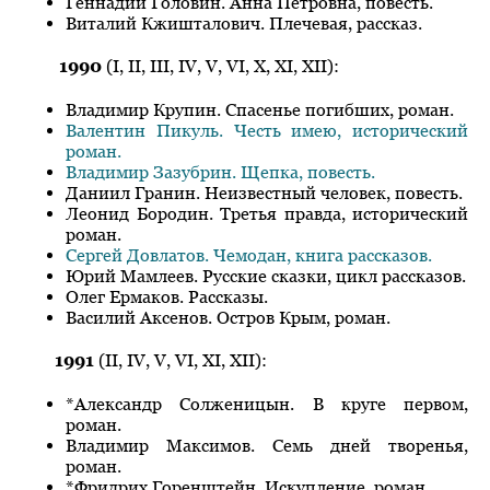
Геннадий Головин. Анна Петровна, повесть.
Виталий Кжишталович. Плечевая, рассказ.
1990
(I, II, III, IV, V, VI, X, XI, XII):
Владимир Крупин. Спасенье погибших, роман.
Валентин Пикуль. Честь имею, исторический
роман.
Владимир Зазубрин. Щепка, повесть.
Даниил Гранин. Неизвестный человек, повесть.
Леонид Бородин. Третья правда, исторический
роман.
Сергей Довлатов. Чемодан, книга рассказов.
Юрий Мамлеев. Русские сказки, цикл рассказов.
Олег Ермаков. Рассказы.
Василий Аксенов. Остров Крым, роман.
1991
(II, IV, V, VI, XI, XII):
*Александр Солженицын. В круге первом,
роман.
Владимир Максимов. Семь дней творенья,
роман.
*Фридрих Горенштейн. Искупление, роман.