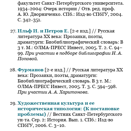
факультет Санкт-Петербургского университета.
1934‒2004: Очерк истории / Отв. ред. проф.
А. Ю. Дворниченко. СПб.: Изд-во СПбГУ, 2004.
С. 342‒351.
Ильф И. и Петров Е.
[2-е изд.] // Русская
литература ХХ века: Прозаики, поэты,
драматурги: Биобиблиографический словарь: В
3 т. М.: ОЛМА-ПРЕСС Инвест, 2005. Т. 2. С. 94–
99.
При участии в подборе библиографии Н. А.
Поповой.
Фурманов
[2-е изд.] // Русская литература ХХ
века: Прозаики, поэты, драматурги:
Биобиблиографический словарь. В 3 т. М.:
ОЛМА-ПРЕСС Инвест, 2005. Т. 3. С. 594–598.
При участии А. А. Харитонова.
Художественная культура и ее
историческая типология: (К постановке
проблемы)
// Вестник Санкт-Петербургского
ун-та. Сер. 2: История. Вып. 1. СПб.: Изд-во
СПбГУ, 2006. С. 3–10.