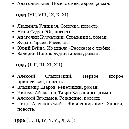
Анатолий Ким. Поселок кентавров, роман.
1994
(VII, VIII, IХ, Х, ХI):
Людмила Улицкая. Сонечка, повесть.
Нина Садур. Юг, повесть.
Анатолий Курчаткин. Стражница, роман.
Зуфар Гареев. Рассказы.
Юрий Буйда. Из цикла «Рассказы о любви».
Валерий Попов. Будни гарема, роман.
1995
(I, II, III, XI, XII):
Алексей Слаповский. Первое второе
пришествие, повесть.
Владимир Шаров. Репетиции, роман.
Чингиз Айтматов. Тавро Кассандры, роман.
Алексей Варламов. Рождение, повесть.
Петр Алешковский. Жизнеописание Хорька,
повесть.
1996
(II, III, IV, V, VI, X, XI):