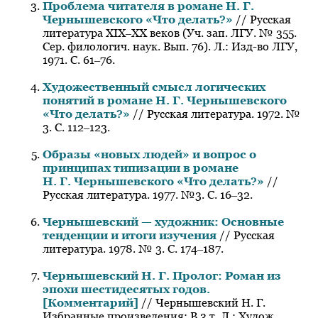
Проблема читателя в романе Н. Г.
Чернышевского «Что делать?»
// Русская
литература XIX‒XX веков (Уч. зап. ЛГУ. № 355.
Сер. филологич. наук. Вып. 76). Л.: Изд-во ЛГУ,
1971. С. 61‒76.
Художественный смысл логических
понятий в романе Н. Г. Чернышевского
«Что делать?»
// Русская литература. 1972. №
3. С. 112‒123.
Образы «новых людей» и вопрос о
принципах типизации в романе
Н. Г. Чернышевского «Что делать?»
//
Русская литература. 1977. №3. С. 16‒32.
Чернышевский — художник: Основные
тенденции и итоги изучения
// Русская
литература. 1978. № 3. С. 174‒187.
Чернышевский Н. Г. Пролог: Роман из
эпохи шестидесятых годов
.
[Комментарий]
// Чернышевский Н. Г.
Избранные произведения: В 3 т. Л.: Худож.