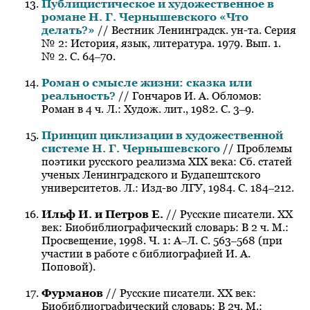
Публицистическое и художественное в
романе Н. Г. Чернышевского «Что
делать?»
// Вестник Ленинградск. ун-та. Серия
№ 2: История, язык, литература. 1979. Вып. 1.
№ 2. С. 64‒70.
Роман о смысле жизни: сказка или
реальность?
// Гончаров И. А. Обломов:
Роман в 4 ч. Л.: Худож. лит., 1982. С. 3‒9.
Принцип циклизации в художественной
системе Н. Г. Чернышевского
// Проблемы
поэтики русского реализма XIX века: Сб. статей
ученых Ленинградского и Будапештского
университетов. Л.: Изд-во ЛГУ, 1984. С. 184‒212.
Ильф И. и Петров Е.
// Русские писатели. XX
век: Биобиблиографический словарь: В 2 ч. М.:
Просвещение, 1998. Ч. 1: А‒Л. С. 563‒568 (при
участии в работе с библиографией И. А.
Поповой).
Фурманов
// Русские писатели. XX век:
Биобиблиографический словарь: В 2ч. М.: