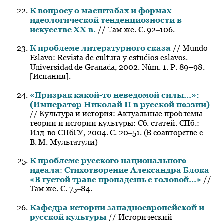
К вопросу о масштабах и формах
идеологической тенденциозности в
искусстве XX в.
// Там же. С. 92‒106.
К
проблеме
литературного
сказа
// Mundo
Eslavo: Revista de cultura y estudios eslavos.
Universidad de Granada, 2002. Núm. 1. P. 89–98.
[Испания].
«Призрак какой-то неведомой силы...»:
(Император Николай II в русской поэзии)
// Культура и история: Актуальные проблемы
теории и истории культуры: Сб. статей. СПб.:
Изд-во СПбГУ, 2004. С. 20‒51. (В соавторстве с
В. М. Мультатули)
К проблеме русского национального
идеала
:
Стихотворение Александра Блока
«В густой траве пропадешь с головой...»
//
Там же. С. 75‒84.
Кафедра истории западноевропейской и
русской культуры
// Исторический