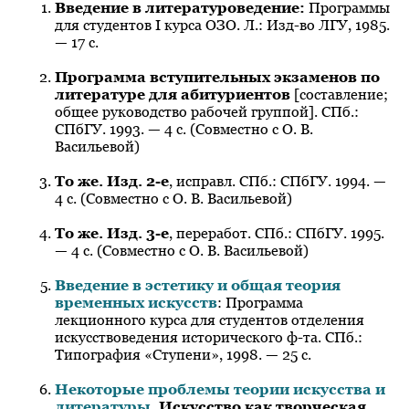
Введение в литературоведение:
Программы
для студентов I курса ОЗО. Л.: Изд-во ЛГУ, 1985.
— 17 с.
Программа вступительных экзаменов по
литературе
для абитуриентов
[составление;
общее руководство рабочей группой]. СПб.:
СПбГУ. 1993. — 4 с. (Совместно с О. В.
Васильевой)
То же. Изд. 2-е
, исправл. СПб.: СПбГУ. 1994. —
4 с. (Совместно с О. В. Васильевой)
То же. Изд. 3-е
, переработ. СПб.: СПбГУ. 1995.
— 4 с. (Совместно с О. В. Васильевой)
Введение в эстетику и общая теория
временных искусств
: Программа
лекционного курса для студентов отделения
искусствоведения исторического ф-та. СПб.:
Типография «Ступени», 1998. — 25 с.
Некоторые проблемы теории искусства и
литературы.
Искусство как творческая