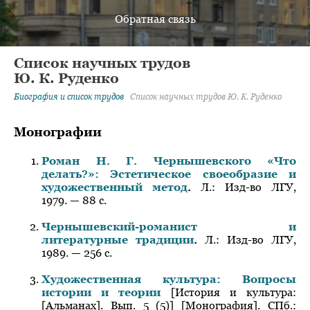
Обратная связь
Список научных трудов
Ю. К. Руденко
Биография и список трудов
Список научных трудов
Ю. К. Руденко
Монографии
Роман Н. Г. Чернышевского «Что
делать?»: Эстетическое своеобразие и
художественный метод
.
Л.: Изд-во ЛГУ,
1979. — 88 с.
Чернышевский-романист и
литературные традиции
.
Л.: Изд-во ЛГУ,
1989. — 256 с.
Художественная культура: Вопросы
истории и теории
[История и культура:
[Альманах]. Вып. 5 (5)] [Монография]. СПб.: