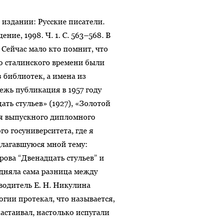
 издании: Русские писатели.
ние, 1998. Ч. 1. С. 563–568. В
 Сейчас мало кто помнит, что
о сталинского времени были
 библиотек, а имена из
ежь публикация в 1957 году
ть стульев» (1927), «Золотой
для выпускного дипломного
о госуниверситета, где я
длагавшуюся мной тему:
ова “Двенадцать стульев” и
удняла сама разница между
одитель Е. Н. Никулина
огии протекал, что называется,
астаивал, настолько испугали