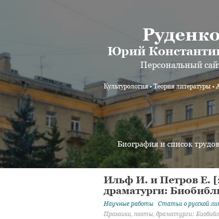
Руденк
Юрий Константи
Персональный сай
Культурология • Теория литературы • 
Биография и список трудо
Ильф И. и Петров Е. [
драматурги: Биобиблио
Научные работы
Статьи о русской ли
Прозаики, поэты, драматурги: Биобиблиог