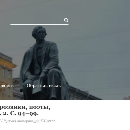
овости
Обратная связь
Прозаики, поэты,
 2. С. 94–99.
 // Русская литература ХХ века: