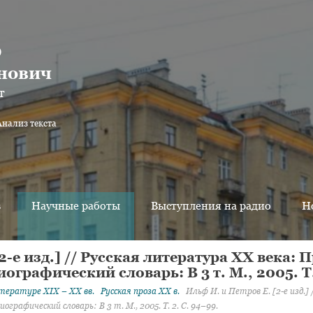
о
нович
т
Анализ текста
в
Научные работы
Выступления на радио
Н
2-е изд.] // Русская литература ХХ века: 
графический словарь: В 3 т. М., 2005. Т.
тературе XIX – XX вв.
Русская проза XX в.
Ильф И. и Петров Е. [2-е изд.]
рафический словарь: В 3 т. М., 2005. Т. 2. С. 94–99.