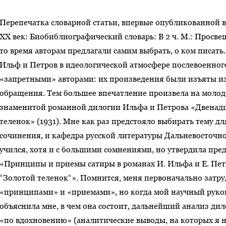
Перепечатка словарной статьи, впервые опубликованной в
ХХ век: Биобиблиографический словарь: В 2 ч. М.: Просвеще
то время авторам предлагали самим выбрать, о ком писать.
Ильф и Петров в идеологической атмосфере послевоенног
«запретными» авторами: их произведения были изъяты из
обращения. Тем большее впечатление произвела на молод
знаменитой романной дилогии Ильфа и Петрова «Двенадца
теленок» (1931). Мне как раз предстояло выбирать тему 
сочинения, и кафедра русской литературы Дальневосточног
учился, хотя и с большими сомнениями, но утвердила пре
«Принципы и приемы сатиры в романах И. Ильфа и Е. Петр
“Золотой теленок“». Помнится, меня первоначально затр
«принципами» и «приемами», но когда мой научный руков
объяснила мне, в чем она состоит, дальнейший анализ дил
«по вдохновению» (аналитические выводы, на которых я н