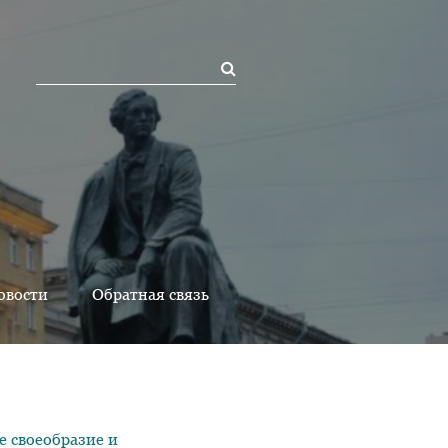
овости
Обратная связь
е своеобразие и