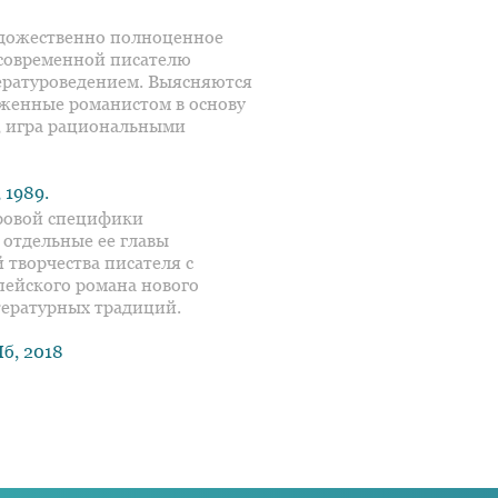
дожественно полноценное
 современной писателю
ературоведением. Выясняются
женные романистом в основу
, игра рациональными
 1989.
ровой специфики
 отдельные ее главы
творчества писателя с
пейского романа нового
тературных традиций.
б, 2018