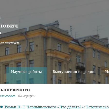
о
нович
т
Анализ текста
в
Научные работы
Выступления на радио
Н
рнышевского
рнышевского
Монографии
Роман Н. Г. Чернышевского «Что делать?»: Эстетическо