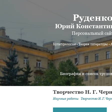
Руденк
Юрий Константи
Персональный сай
Культурология • Теория литературы • 
Биография и список трудо
Творчество Н. Г. Че
Научные работы
Творчество
Н. Г. Че