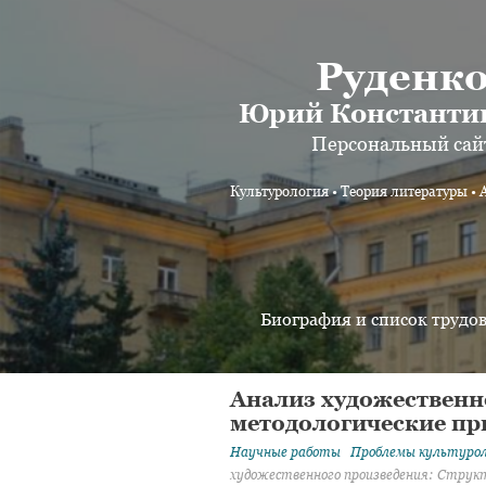
Руденк
Юрий Константи
Персональный сай
Культурология • Теория литературы • 
Биография и список трудо
Анализ художественн
методологические при
Научные работы
Проблемы культурол
художественного произведения: Структу