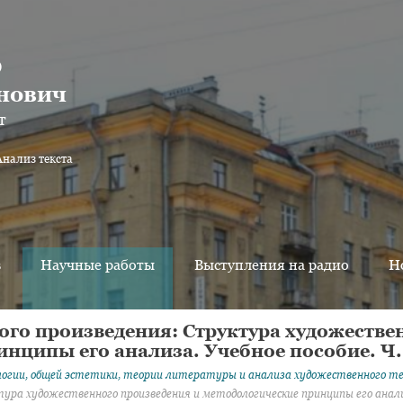
о
нович
т
Анализ текста
в
Научные работы
Выступления на радио
Н
ого произведения: Структура художестве
нципы его анализа. Учебное пособие. Ч. 
огии, общей эстетики, теории литературы и анализа художественного т
ра художественного произведения и методологические принципы его анализа. 