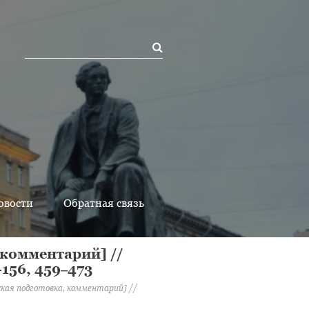
овости
Обратная связь
 комментарий] //
–156, 459‒473
кая подготовка, комментарий] //