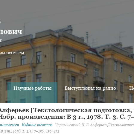
о
нович
т
Анализ текста
в
Научные работы
Выступления на радио
Н
Алферьев [Текстологическая подготовка,
бр. произведения: В 3 т., 1978. Т. 3. С. 7
рнышевского
Издание текстов
Чернышевский Н. Г. Алферьев [Текстологичес
3 т., 1978. Т. 3. С. 7–156, 459‒473