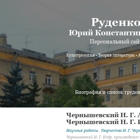
Руденк
Юрий Константи
Персональный сай
Культурология • Теория литературы • 
Биография и список трудо
Чернышевский Н. Г. 
Чернышевский Н. Г. Из
Научные работы
Творчество
Н. Г. Че
Чернышевский Н. Г. Избр. произведения: В 