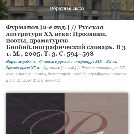
Обратная связь
Фурманов [2-е изд.] // Русская
литература ХХ века: Прозаики,
поэты, драматурги:
Биобиблиографический словарь. В 3
т. М., 2005. Т. 3. С. 594–598
Научные работы
Статьи о русской литературе XIX – XX вв.
Русская проза XX в.
Фурманов [2-е изд.] // Русская литература ХХ
века: Прозаики, поэты, драматурги: Биобиблиографический словарь.
В 3 т. М., 2005. Т. 3. С. 594–598