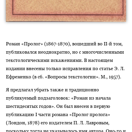
Роман «Пролог» (1867-1870), вошедший во II-й том,
публиковался неоднократно, но с многочисленными
текстологическими искажениями. В настоящем
издании внесены только исправления по статье Э. Л.
Ефременко (в сб. «Вопросы текстологии». М., 1957).
Я предлагал убрать также и традиционно
публикуемый подзаголовок: «Роман из начала
шестидесятых годов». Он был внесен в первую
публикацию I части романа «Пролог пролога»
(Лондон, 1878) его издателем П. Л. Лавровым,
поскольку тогда не указывалось имя автора. Оно-то и